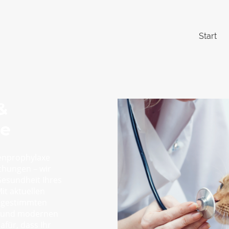
Start
&
xe
enprophylaxe
hungen – wir
esundheit Ihres
it aktuellen
 abgestimmten
 und modernen
für, dass Ihr