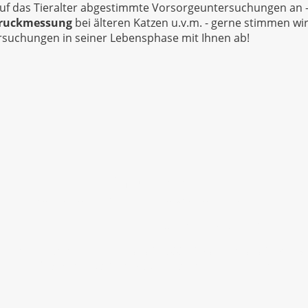
 auf das Tieralter abgestimmte Vorsorgeuntersuchungen an
druckmessung
bei älteren Katzen u.v.m. - gerne stimmen wir
rsuchungen in seiner Lebensphase mit Ihnen ab!
Öffnungszeiten:
Mo-Fr: 08:00-19:00 Uhr und Sa: 08:00-11:00 Uhr
Adresse:
Mühlstr. 66, 63762 Großostheim
Termine telefonisch
☎
06026 999 693 0
oder
06026 4815
🗓️ Ab jetzt verfügbar:
Online Terminbuchung