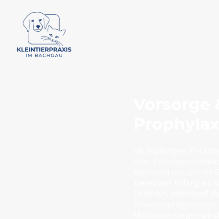
Vorsorge 
Prophyla
Ob Impfungen, Parasit
oder Vorsorgeuntersuc
kümmern uns um die G
Tieres von Anfang an. M
Leitlinien, individuell
Vorsorgeprogrammen
Methoden sorgen wir da