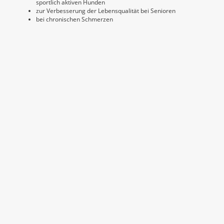
sportlich aktiven Hunden
zur Verbesserung der Lebensqualität bei Senioren
bei chronischen Schmerzen
Öffnungszeiten:
Mo-Fr: 08:00-19:00 Uhr und Sa: 08:00-11:00 Uhr
Adresse:
Mühlstr. 66, 63762 Großostheim
Termine telefonisch
☎
06026 999 693 0
oder
06026 4815
🗓️ Ab jetzt verfügbar:
Online Terminbuchung
Kontakt
Impressum
Datenschutz
© Copyright – Alle Rechte vorbehalten.