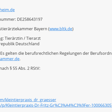
theim.de
nsnummer: DE258643197
tierärztekammer Bayern (
www.bltk.de
)
 Tierärztin / Tierarzt
republik Deutschland
 Es gelten die berufsrechtlichen Regelungen der Berufsordn
kammer.de
.
nach § 55 Abs. 2 RStV:
/kleintierpraxis_dr_graesser
/p/Kleintierpraxis-Dr-Fritz-Gr%C3%A4%C3%9Fer-10006630