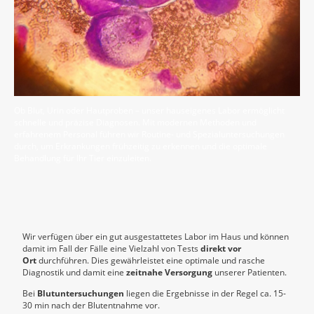
Ob Blut, Urin oder Hautproben – unser hauseigenes Labor ermöglicht
schnelle und präzise Diagnosen. Mit modernen Methoden und
erfahrenem Personal führen wir Routine- und Spezialuntersuchungen
durch, um Erkrankungen frühzeitig zu erkennen und die optimale
Behandlung für Ihr Tier einzuleiten.
Wir verfügen über ein gut ausgestattetes Labor im Haus und können
damit im Fall der Fälle eine Vielzahl von Tests
direkt vor
Ort
durchführen. Dies gewährleistet eine optimale und rasche
Diagnostik und damit eine
zeitnahe Versorgung
unserer Patienten.
Bei
Blutuntersuchungen
liegen die Ergebnisse in der Regel ca. 15-
30 min nach der Blutentnahme vor.